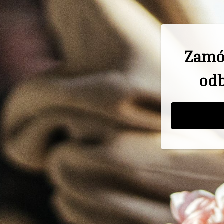
Zamó
odb