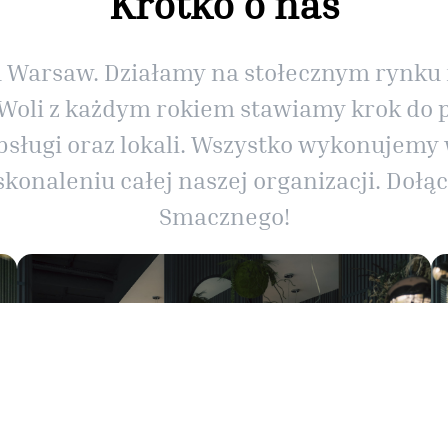
Krótko o nas
awu Warsaw. Działamy na stołecznym rynk
 Woli z każdym rokiem stawiamy krok do 
sługi oraz lokali. Wszystko wykonujemy w 
onaleniu całej naszej organizacji. Dołącz
Smacznego!