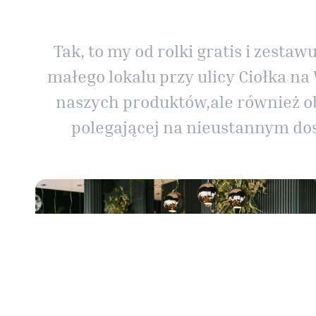
Tak, to my od rolki gratis i zest
małego lokalu przy ulicy Ciołka na
naszych produktów,ale również ob
polegającej na nieustannym dosk