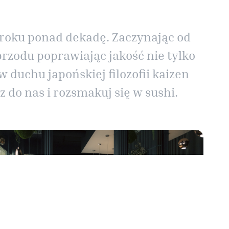
u roku ponad dekadę. Zaczynając od
przodu poprawiając jakość nie tylko
duchu japońskiej filozofii kaizen
 do nas i rozsmakuj się w sushi.